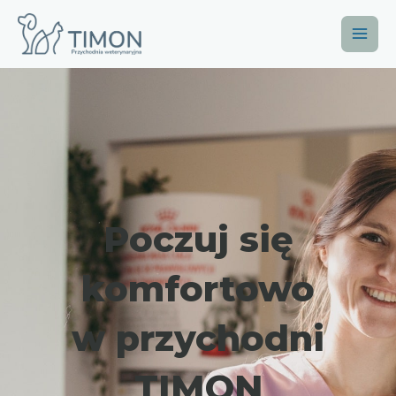
Poczuj się
komfortowo
w przychodni
TIMON